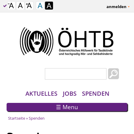
anmelden
Suchformular
Suche
AKTUELLES
JOBS
SPENDEN
☰ Menu
Startseite
» Spenden
Sie sind hier